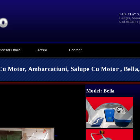
FAIR PLAY S.
Giurgiu
,
Sosea
Cod 080334
[
ccesorii barci
Jetski
Contact
u Motor, Ambarcatiuni, Salupe Cu Motor , Bella,
Model: Bella