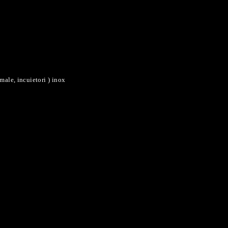
amale, incuietori ) inox