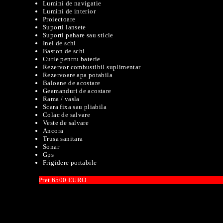
Lumini de navigatie
Lumini de interior
Proiectoare
Suporti lansete
Suporti pahare sau sticle
Inel de schi
Baston de schi
Cutie pentru baterie
Rezervor combustibil suplimentar
Rezervoare apa potabila
Baloane de acostare
Geamanduri de acostare
Rama / vasla
Scara fixa sau pliabila
Colac de salvare
Veste de salvare
Ancora
Trusa sanitara
Sonar
Gps
Frigidere portabile
Pret 6500 EURO