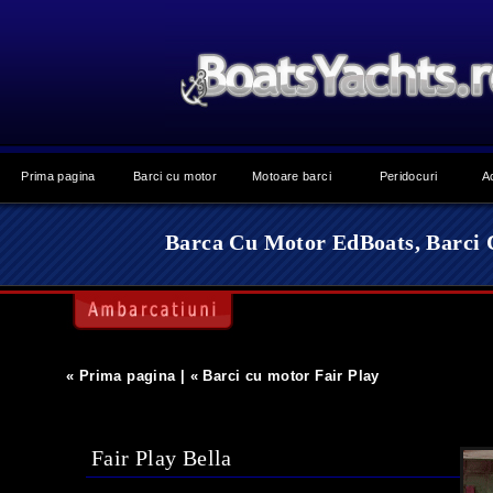
Prima pagina
Barci cu motor
Motoare barci
Peridocuri
A
Barca Cu Motor EdBoats, Barci C
« Prima pagina
|
« Barci cu motor Fair Play
Fair Play Bella