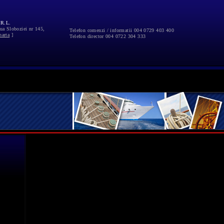
R.L.
ua Sloboziei nr 145,
Telefon comenzi / informatii
004 0729 403 400
harta
]
Telefon director
004 0722 304 333