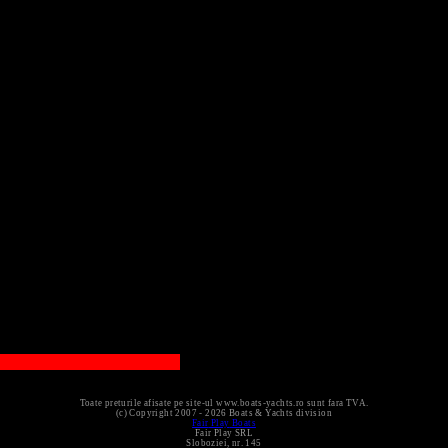
Toate preturile afisate pe site-ul www.boats-yachts.ro sunt fara TVA.
(c) Copyright 2007 - 2026 Boats & Yachts division
Fair
Play
Boats
Fair Play SRL
Sloboziei, nr. 145