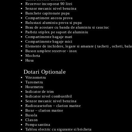
Rezervor incorporat 90 litri
Senzor mecanic nivel benzina
Banchete capitonate pupa
Compartiment ancora prova
Balustazi aluminiu prova si pupa
Brau de acostare cu banda de aluminiu si cauciuc
Parbriz stiplex pe suport de aluminiu
Compartimente bagaje mari
Compartimente bagaje mici
Elemente de inchidere, legare si amarare ( tacheti , ocheti, bal
Buson umplere rezervor - inox
Mocheta
Husa
Dotari Optionale
Vitezometru
Turometru
Hourmetru
Indicator de trim
Indicator nivel combustibil
Senzor mecanic nivel benzina
Radiocasetofon – clarion marine
Boxe – clarion marine
Busola
Claxon
Pompa santina
Tablou electric cu sigurante si bricheta