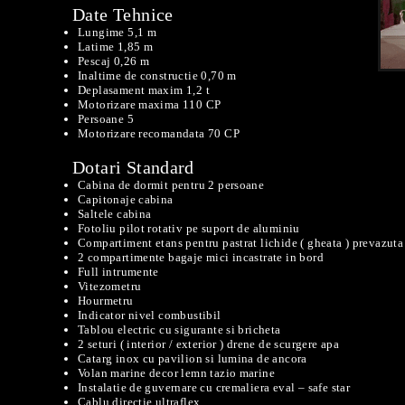
Date Tehnice
Lungime 5,1 m
Latime 1,85 m
Pescaj 0,26 m
Inaltime de constructie 0,70 m
Deplasament maxim 1,2 t
Motorizare maxima 110 CP
Persoane 5
Motorizare recomandata 70 CP
Dotari Standard
Cabina de dormit pentru 2 persoane
Capitonaje cabina
Saltele cabina
Fotoliu pilot rotativ pe suport de aluminiu
Compartiment etans pentru pastrat lichide ( gheata ) prevazuta
2 compartimente bagaje mici incastrate in bord
Full intrumente
Vitezometru
Hourmetru
Indicator nivel combustibil
Tablou electric cu sigurante si bricheta
2 seturi ( interior / exterior ) drene de scurgere apa
Catarg inox cu pavilion si lumina de ancora
Volan marine decor lemn tazio marine
Instalatie de guvernare cu cremaliera eval – safe star
Cablu directie ultraflex