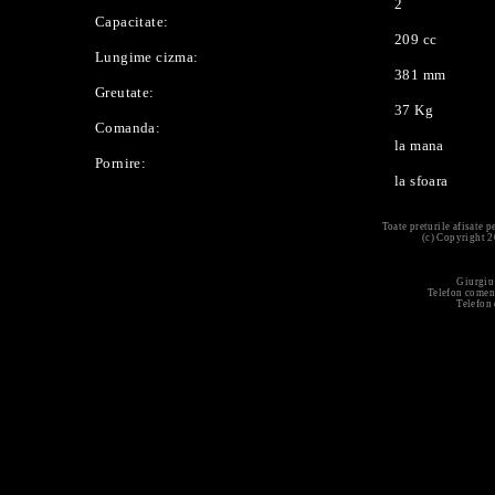
2
Capacitate:
209 cc
Lungime cizma:
381 mm
Greutate:
37 Kg
Comanda:
la mana
Pornire:
la sfoara
Toate preturile afisate 
(c) Copyright 
Giurgiu
Telefon comen
Telefon