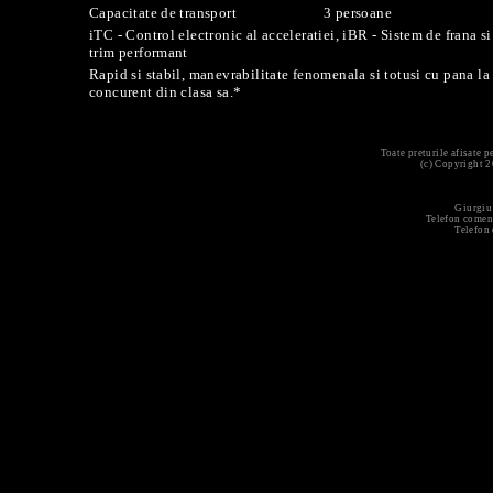
Capacitate de transport
3 persoane
iTC - Control electronic al acceleratiei, iBR - Sistem de frana si
trim performant
Rapid si stabil, manevrabilitate fenomenala si totusi cu pana la
concurent din clasa sa.*
Toate preturile afisate 
(c) Copyright 
Giurgiu
Telefon comen
Telefon