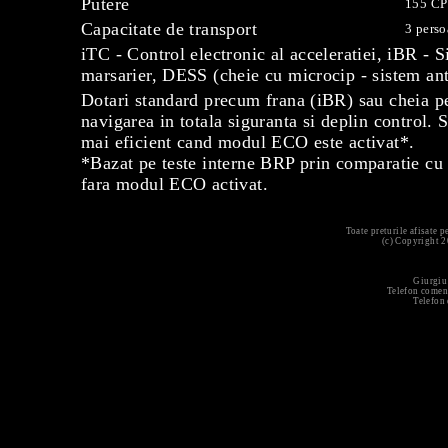
Putere
155 CP
Capacitate de transport
3 pers
iTC - Control electronic al acceleratiei, iBR - S
marsarier, DESS (cheie cu microcip - sistem ant
Dotari standard precum frana (iBR) sau cheia pe
navigarea in totala siguranta si deplin control. 
mai eficient cand modul ECO este activat*.
*Bazat pe teste interne BRP prin comparatie cu
fara modul ECO activat.
Toate preturile afisate 
(c) Copyright 
Giurgiu
Telefon comen
Telefon