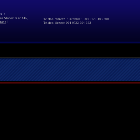
R.L.
ua Sloboziei nr 145,
Telefon comenzi / informatii
004 0729 403 400
harta
]
Telefon director
004 0722 304 333