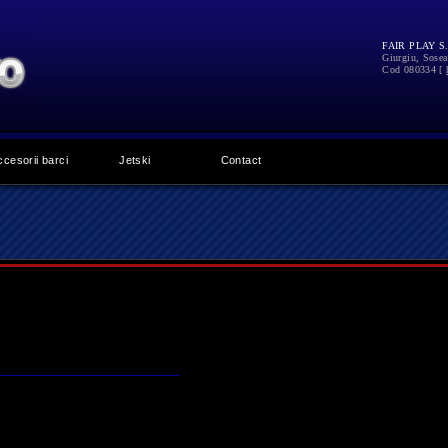
FAIR PLAY S.
Giurgiu
,
Sosea
Cod 080334
[
ccesorii barci
Jetski
Contact