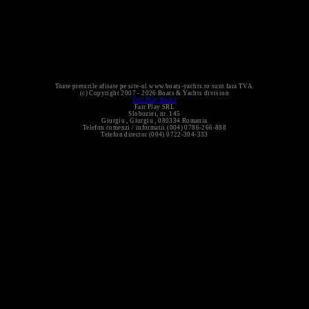
Toate preturile afisate pe site-ul www.boats-yachts.ro sunt fara TVA.
(c) Copyright 2007 - 2026 Boats & Yachts division
Fair
Play
Boats
Fair Play SRL
Sloboziei, nr. 145
Giurgiu
,
Giurgiu
,
080334
Romania
Telefon comenzi / informatii (004) 0786-266-888
Telefon director (004) 0722-304-333