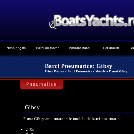
Prima pagina
Barci cu motor
Motoare barci
Peridocuri
A
Barci Pneumatice: Gibsy
Prima Pagina
» Barci Pneumatice
» Modelele Firmei Gibsy
Gibsy
Firma Gibsy are urmatoarele modele de barci pneumatice:
240s