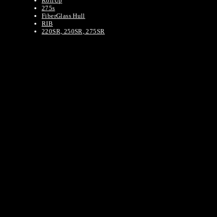
RollUp
275s
FiberGlass Hull
RIB
220SR, 250SR, 275SR