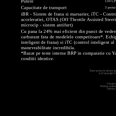
Putere
130 CP
Capacitate de transport
3 pers
iBR - Sistem de frana si marsarier, iTC - Contro
acceleratiei, OTAS (Off Throttle Assisted Stee
microcip - sistem antifurt)
Cu pana la 24% mai eficient din punct de veder
carburant fata de modelele competitoare*. Echi
inteligent de frana) si iTC (control inteligent al
manevrabilitate incredibila.
*Bazat pe teste interne BRP in comparatie cu 
conditii identice.
Toate preturile afisate 
(c) Copyright 
Giurgiu
Telefon comen
Telefon