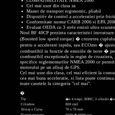
COMPATIBILITATE NMEA 2000
Cel mai usor din clasa sa
Maner de transport ergonomic, pliabil
Dispozitiv de control a acceleratiei prin frict
Conformitate norme CARB 2006 si EPA 2008 
Evaluat OEDA cu 3 stele emisii ultra scazut
Noul BF 40CP prezinta caracteristici inovatoa
(Boosted low speed torque) � cresterea cuplulu
pentru o accelerare rapida, sau ECOmo � ajusta
combustibil in functie de emisiile de noxe � p
combustibil exceptionala in regim de croaziera, c
specifice reglementarilor NMEA 2000 ce permit 
motorului pe un afisaj de GPS.
Cel mai usor din clasa, cel mai eficient la cons
cea mai buna acceleratie, si lista poate continua
toate casetele la categoria "cel mai".
�
Tip
�n 4 timpi, SOHC, 3 cilindri �n
Cilindree
808 cm3
Alezaj x Cursa
70 x 70 mm
Turatie maxima
5000 � 6000 rpm