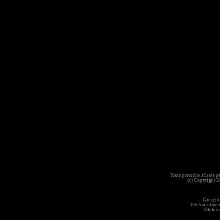
Toate preturile afisate 
(c) Copyright 
Giurgiu
Telefon comen
Telefon