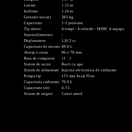
Latime
1.23 m
Inaltime
1.24 m
Greutate (uscat)
365 kg
Capacitate
1-3 persoane
Tip motor
4-timpi - 4-cilindri - DOHC 4-supape
Supra-alimentare
-
Deplasament
1,812 cc
Capacitate de stocare
89.6 L
Alezaj x cursa
86 x 78 mm
Rata de compresie
11 : 1
Sistem de racire
Racit cu apa
Sistem de alimentare
Injectie electronica de carburant
Pompa tip
155 mm Axial Flow
Capacitate carburant
70.0 L
Capacitate ulei
4.3 L
Sistem de ungere
Carter umed