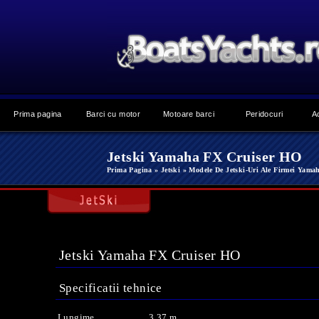
Prima pagina
Barci cu motor
Motoare barci
Peridocuri
A
Jetski Yamaha FX Cruiser HO
Prima Pagina
» Jetski
» Modele De Jetski-Uri Ale Firmei Yama
Jetski Yamaha FX Cruiser HO
Specificatii tehnice
Lungime
3.37 m